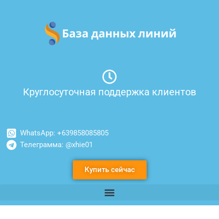
Перейти
к
содержимому
Круглосуточная поддержка клиентов
WhatsApp: +639858085805
Телеграмма: @xhie01
Купить сейчас