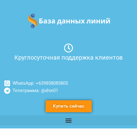
Перейти
к
содержимому
Круглосуточная поддержка клиентов
WhatsApp: +639858085805
Телеграмма: @xhie01
Купить сейчас