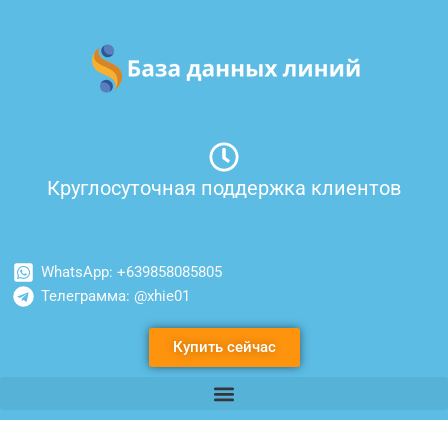
Перейти
к
содержимому
Круглосуточная поддержка клиентов
WhatsApp: +639858085805
Телеграмма: @xhie01
Купить сейчас