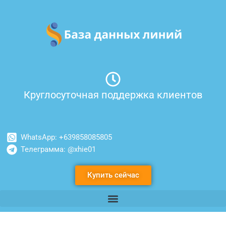
Перейти
к
содержимому
Круглосуточная поддержка клиентов
WhatsApp: +639858085805
Телеграмма: @xhie01
Купить сейчас