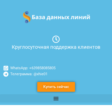
Перейти
к
содержимому
Круглосуточная поддержка клиентов
WhatsApp: +639858085805
Телеграмма: @xhie01
Купить сейчас