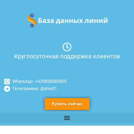
Перейти
к
содержимому
Круглосуточная поддержка клиентов
WhatsApp: +639858085805
Телеграмма: @xhie01
Купить сейчас