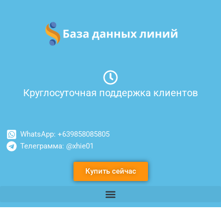
Перейти
к
содержимому
Круглосуточная поддержка клиентов
WhatsApp: +639858085805
Телеграмма: @xhie01
Купить сейчас