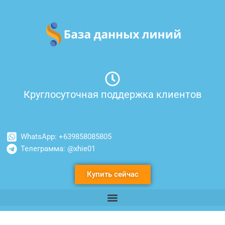
Перейти
к
содержимому
Круглосуточная поддержка клиентов
WhatsApp: +639858085805
Телеграмма: @xhie01
Купить сейчас