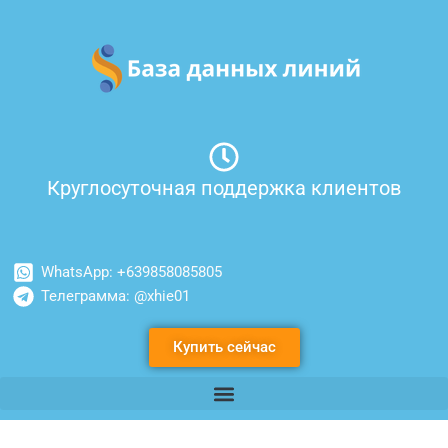
Перейти
к
содержимому
Круглосуточная поддержка клиентов
WhatsApp: +639858085805
Телеграмма: @xhie01
Купить сейчас