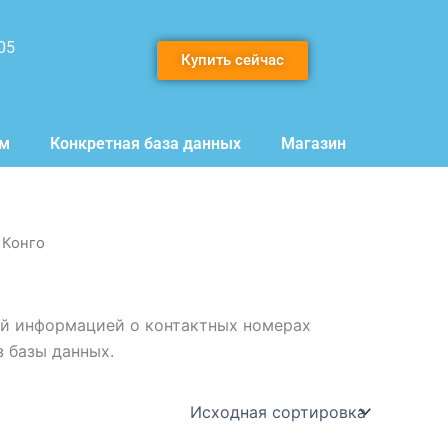
05
Купить сейчас
мм
Конкретная база данных
Магазин
 Конго
ой информацией о контактных номерах
з базы данных.