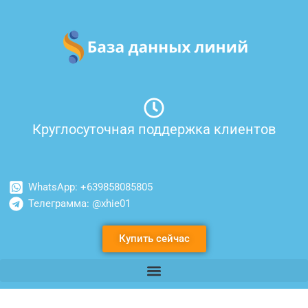
Перейти
к
содержимому
Круглосуточная поддержка клиентов
WhatsApp: +639858085805
Телеграмма: @xhie01
Купить сейчас