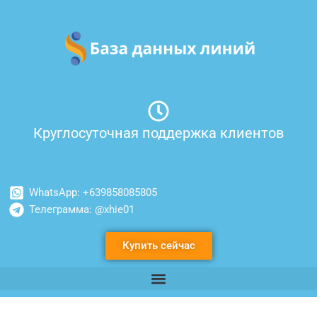
Перейти
к
содержимому
Круглосуточная поддержка клиентов
WhatsApp: +639858085805
Телеграмма: @xhie01
Купить сейчас