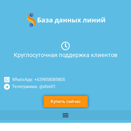
Перейти
к
содержимому
Круглосуточная поддержка клиентов
WhatsApp: +639858085805
Телеграмма: @xhie01
Купить сейчас