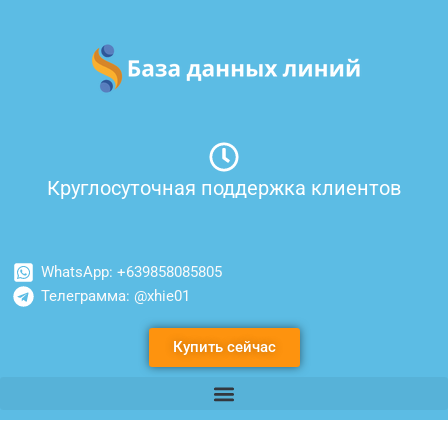
Перейти
к
содержимому
Круглосуточная поддержка клиентов
WhatsApp: +639858085805
Телеграмма: @xhie01
Купить сейчас