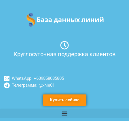
Перейти
к
содержимому
Круглосуточная поддержка клиентов
WhatsApp: +639858085805
Телеграмма: @xhie01
Купить сейчас