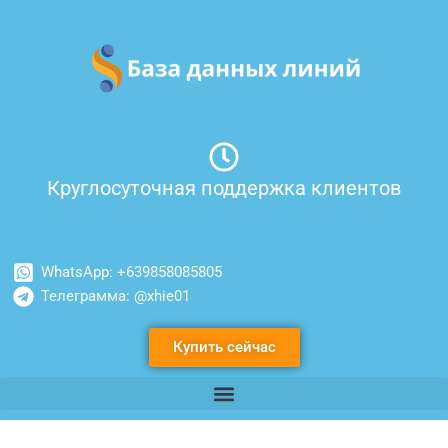
Перейти
к
содержимому
Круглосуточная поддержка клиентов
WhatsApp: +639858085805
Телеграмма: @xhie01
Купить сейчас