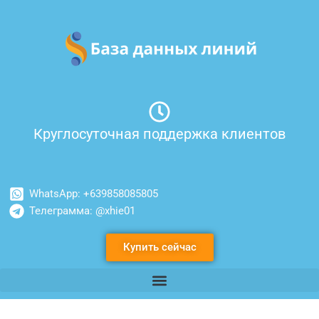
Перейти
к
содержимому
Круглосуточная поддержка клиентов
WhatsApp: +639858085805
Телеграмма: @xhie01
Купить сейчас