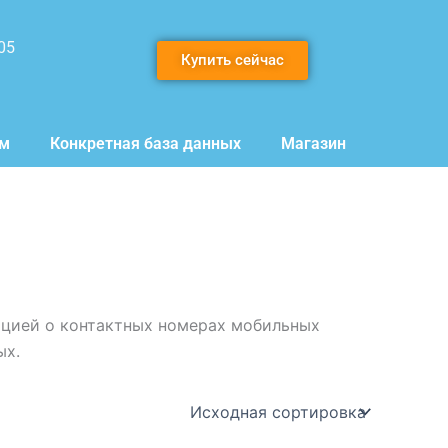
05
Купить сейчас
мм
Конкретная база данных
Магазин
ацией о контактных номерах мобильных
ых.