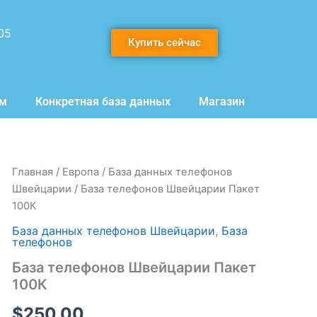
05
Купить сейчас
мм
Конкретная база данных
Магазин
Количество
Главная
/
Европа
/
База данных телефонов
товара
Швейцарии
/ База телефонов Швейцарии Пакет
База
100К
телефонов
Швейцарии
База данных телефонов Швейцарии
,
База
Пакет
телефонов
100К
База телефонов Швейцарии Пакет
100К
$
250.00