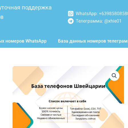
уточная поддержка
WhatsApp: +6398580858
ов
Телеграмма: @xhie01
ых номеров WhatsApp
База данных номеров телегра