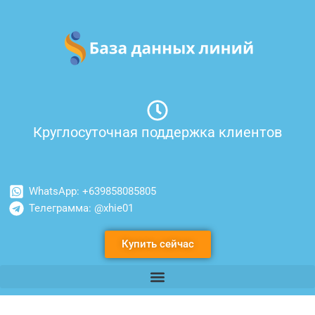
Перейти
к
содержимому
Круглосуточная поддержка клиентов
WhatsApp: +639858085805
Телеграмма: @xhie01
Купить сейчас