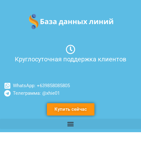
Перейти
к
содержимому
Круглосуточная поддержка клиентов
WhatsApp: +639858085805
Телеграмма: @xhie01
Купить сейчас