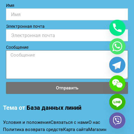
c
i
s
n
u
Имя
e
t
t
k
t
b
t
a
e
u
o
e
g
d
b
Электронная почта
o
r
r
i
e
k
a
n
m
Сообщение
Отправить
Тема от
База данных линий
Условия и положения
Связаться с нами
О нас
Политика возврата средств
Карта сайта
Магазин