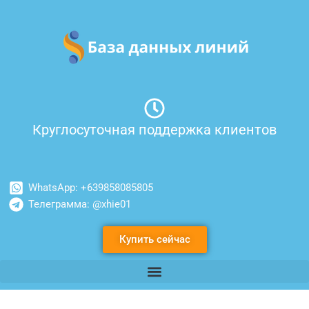
Перейти
к
содержимому
Круглосуточная поддержка клиентов
WhatsApp: +639858085805
Телеграмма: @xhie01
Купить сейчас