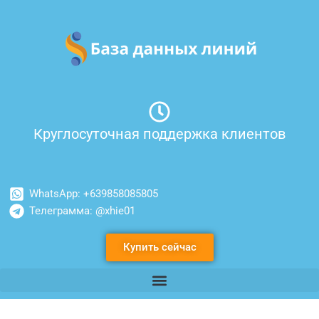
Перейти
к
содержимому
Круглосуточная поддержка клиентов
WhatsApp: +639858085805
Телеграмма: @xhie01
Купить сейчас