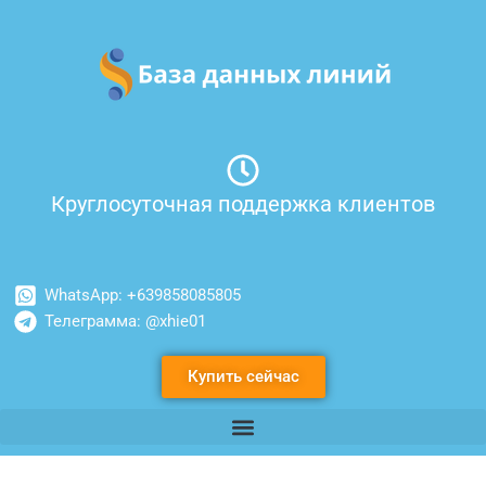
Перейти
к
содержимому
Круглосуточная поддержка клиентов
WhatsApp: +639858085805
Телеграмма: @xhie01
Купить сейчас