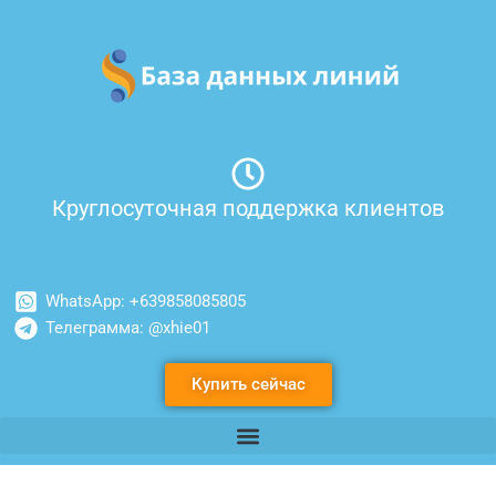
Перейти
к
содержимому
Круглосуточная поддержка клиентов
WhatsApp: +639858085805
Телеграмма: @xhie01
Купить сейчас