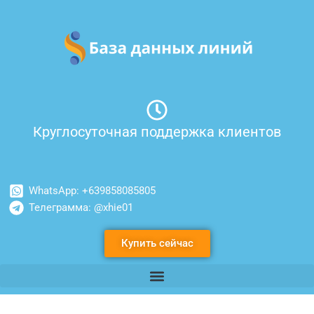
Перейти
к
содержимому
Круглосуточная поддержка клиентов
WhatsApp: +639858085805
Телеграмма: @xhie01
Купить сейчас