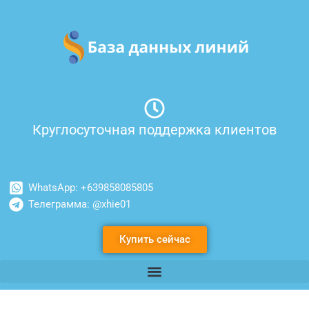
Перейти
к
содержимому
Круглосуточная поддержка клиентов
WhatsApp: +639858085805
Телеграмма: @xhie01
Купить сейчас