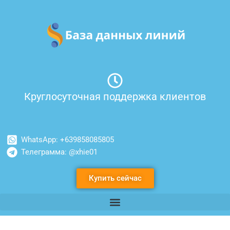
Перейти
к
содержимому
Круглосуточная поддержка клиентов
WhatsApp: +639858085805
Телеграмма: @xhie01
Купить сейчас