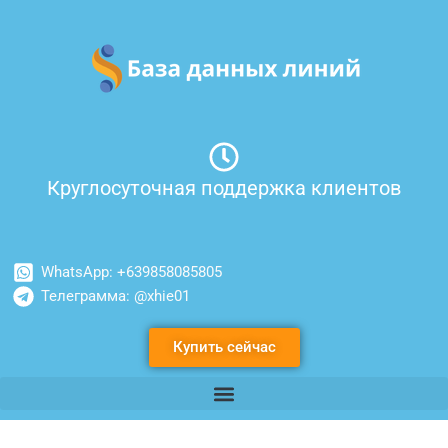
Перейти
к
содержимому
Круглосуточная поддержка клиентов
WhatsApp: +639858085805
Телеграмма: @xhie01
Купить сейчас