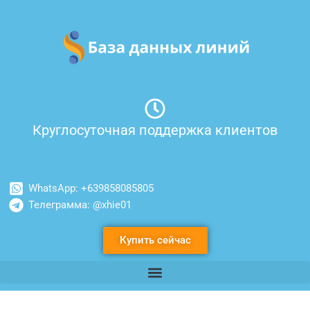
Перейти
к
содержимому
Круглосуточная поддержка клиентов
WhatsApp: +639858085805
Телеграмма: @xhie01
Купить сейчас