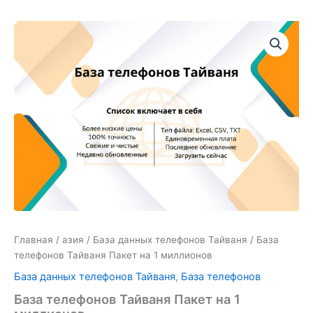
Количество
товара
База
телефонов
Тайваня
Пакет
на
1
миллионов
Главная
/
азия
/
База данных телефонов Тайваня
/ База
телефонов Тайваня Пакет на 1 миллионов
База данных телефонов Тайваня
,
База телефонов
База телефонов Тайваня Пакет на 1