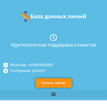
Перейти
к
содержимому
Круглосуточная поддержка клиентов
WhatsApp: +639858085805
Телеграмма: @xhie01
Купить сейчас