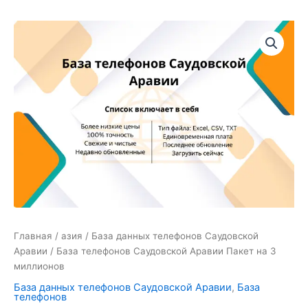
Количество
товара
База
телефонов
Саудовской
Аравии
Пакет
на
3
миллионов
Главная
/
азия
/
База данных телефонов Саудовской
Аравии
/ База телефонов Саудовской Аравии Пакет на 3
миллионов
База данных телефонов Саудовской Аравии
,
База
телефонов