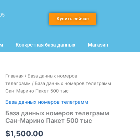
05
Купить сейчас
мм
Конкретная база данных
Магазин
Количество
Главная
/
База данных номеров
товара
телеграмм
/ База данных номеров телеграмм
База
Сан-Марино Пакет 500 тыс
данных
номеров
База данных номеров телеграмм
телеграмм
База данных номеров телеграмм
Сан-
Марино
Сан-Марино Пакет 500 тыс
Пакет
500
$
1,500.00
тыс