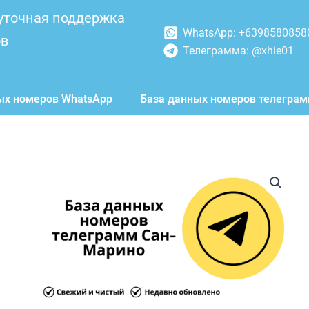
уточная поддержка
WhatsApp: +6398580858
ов
Телеграмма: @xhie01
ых номеров WhatsApp
База данных номеров телегра