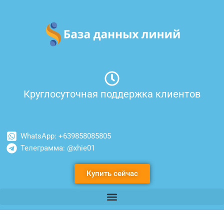
Перейти
к
содержимому
Круглосуточная поддержка клиентов
WhatsApp: +639858085805
Телеграмма: @xhie01
Купить сейчас