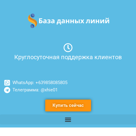
Перейти
к
содержимому
Круглосуточная поддержка клиентов
WhatsApp: +639858085805
Телеграмма: @xhie01
Купить сейчас