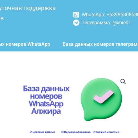
уточная поддержка
WhatsApp: +6398580858
ов
Телеграмма: @xhie01
ых номеров WhatsApp
База данных номеров телегра