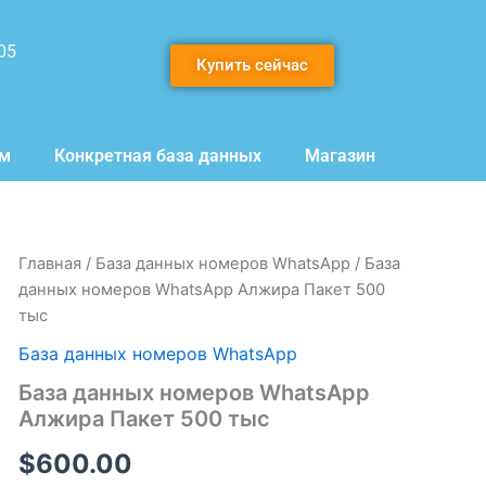
05
Купить сейчас
мм
Конкретная база данных
Магазин
Количество
Главная
/
База данных номеров WhatsApp
/ База
товара
данных номеров WhatsApp Алжира Пакет 500
База
тыс
данных
номеров
База данных номеров WhatsApp
WhatsApp
База данных номеров WhatsApp
Алжира
Пакет
Алжира Пакет 500 тыс
500
тыс
$
600.00