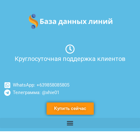
Перейти
к
содержимому
Круглосуточная поддержка клиентов
WhatsApp: +639858085805
Телеграмма: @xhie01
Купить сейчас