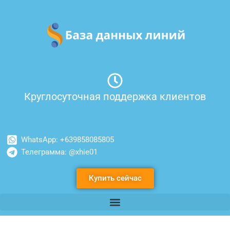
Перейти
к
содержимому
Круглосуточная поддержка клиентов
WhatsApp: +639858085805
Телеграмма: @xhie01
Купить сейчас