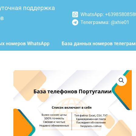
уточная поддержка
WhatsApp: +6398580858
ов
Телеграмма: @xhie01
ых номеров WhatsApp
База данных номеров телегра