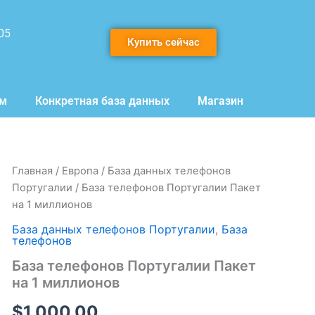
05
Купить сейчас
мм
Конкретная база данных
Магазин
Количество
Главная
/
Европа
/
База данных телефонов
товара
Португалии
/ База телефонов Португалии Пакет
База
на 1 миллионов
телефонов
Португалии
База данных телефонов Португалии
,
База
Пакет
телефонов
на
База телефонов Португалии Пакет
1
на 1 миллионов
миллионов
$
1,000.00