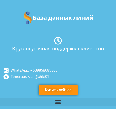
Перейти
к
содержимому
Круглосуточная поддержка клиентов
WhatsApp: +639858085805
Телеграмма: @xhie01
Купить сейчас