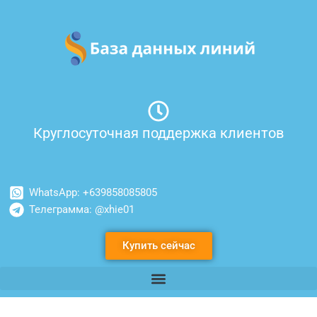
Перейти
к
содержимому
Круглосуточная поддержка клиентов
WhatsApp: +639858085805
Телеграмма: @xhie01
Купить сейчас