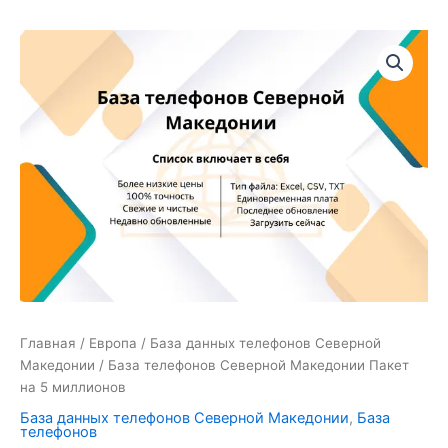
Количество
товара
База
телефонов
Северной
Македонии
Пакет
на
5
миллионов
Главная
/
Европа
/
База данных телефонов Северной
Македонии
/ База телефонов Северной Македонии Пакет
на 5 миллионов
База данных телефонов Северной Македонии
,
База
телефонов