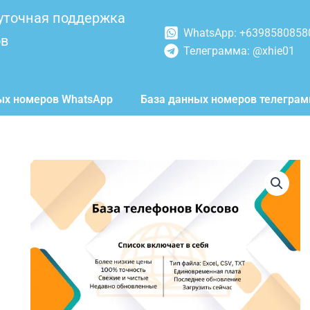
уточная поддержка
WhatsApp: +6398580858
ов
Телеграмма: @xhie01
ых номеров WhatsApp
База данных номеров телегра