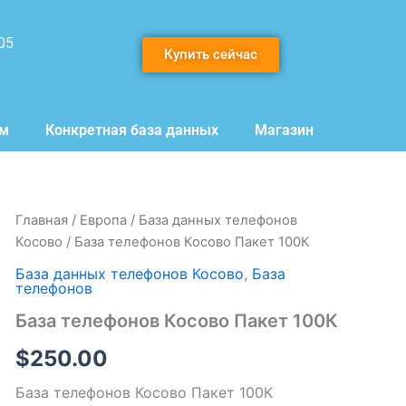
05
Купить сейчас
мм
Конкретная база данных
Магазин
Количество
Главная
/
Европа
/
База данных телефонов
товара
Косово
/ База телефонов Косово Пакет 100К
База
телефонов
База данных телефонов Косово
,
База
телефонов
Косово
Пакет
База телефонов Косово Пакет 100К
100К
$
250.00
База телефонов Косово Пакет 100К