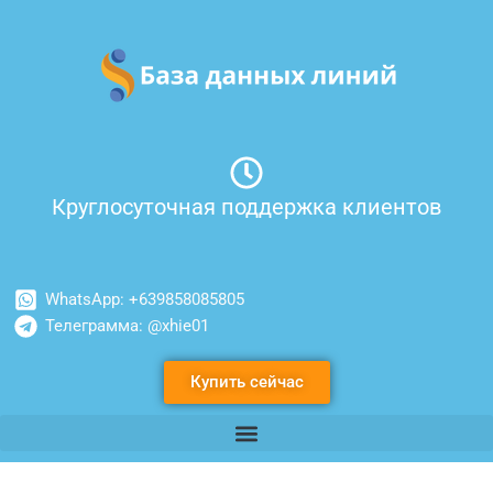
Перейти
к
содержимому
Круглосуточная поддержка клиентов
WhatsApp: +639858085805
Телеграмма: @xhie01
Купить сейчас