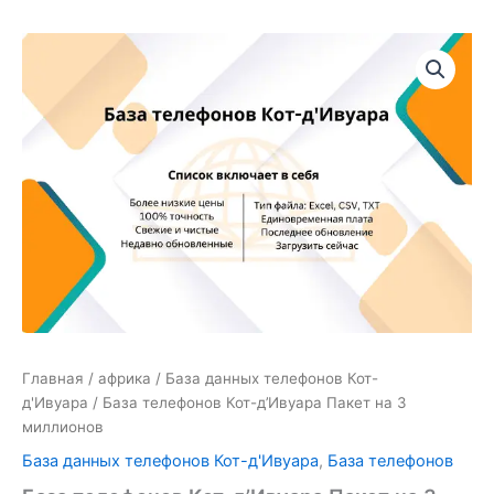
Количество
товара
База
телефонов
Кот-
д'Ивуара
Пакет
на
3
миллионов
Главная
/
африка
/
База данных телефонов Кот-
д'Ивуара
/ База телефонов Кот-д’Ивуара Пакет на 3
миллионов
База данных телефонов Кот-д'Ивуара
,
База телефонов