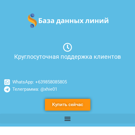
Перейти
к
содержимому
Круглосуточная поддержка клиентов
WhatsApp: +639858085805
Телеграмма: @xhie01
Купить сейчас