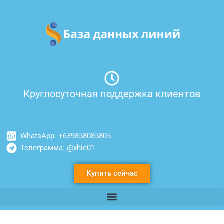
Перейти
к
содержимому
Круглосуточная поддержка клиентов
WhatsApp: +639858085805
Телеграмма: @xhie01
Купить сейчас