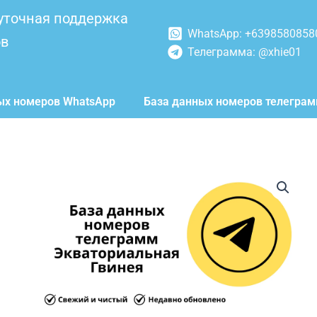
уточная поддержка
WhatsApp: +6398580858
ов
Телеграмма: @xhie01
ых номеров WhatsApp
База данных номеров телегра