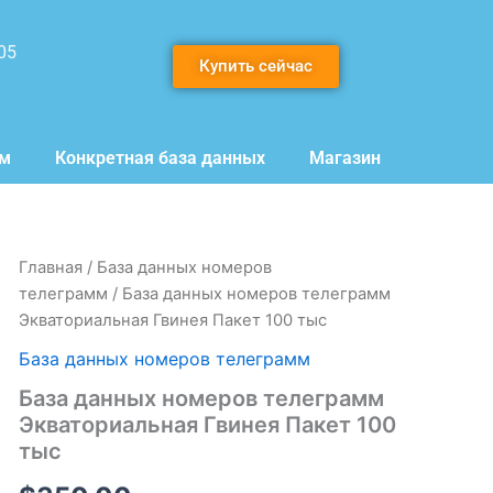
05
Купить сейчас
мм
Конкретная база данных
Магазин
Количество
Главная
/
База данных номеров
товара
телеграмм
/ База данных номеров телеграмм
База
Экваториальная Гвинея Пакет 100 тыс
данных
номеров
База данных номеров телеграмм
телеграмм
База данных номеров телеграмм
Экваториальная
Гвинея
Экваториальная Гвинея Пакет 100
Пакет
тыс
100
тыс