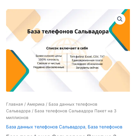
Количество
товара
База
телефонов
Сальвадора
Пакет
на
3
миллионов
Главная
/
Америка
/
База данных телефонов
Сальвадора
/ База телефонов Сальвадора Пакет на 3
миллионов
База данных телефонов Сальвадора
,
База телефонов