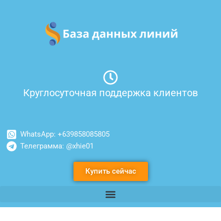
Перейти
к
содержимому
Круглосуточная поддержка клиентов
WhatsApp: +639858085805
Телеграмма: @xhie01
Купить сейчас