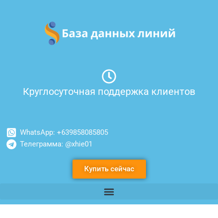
Перейти
к
содержимому
Круглосуточная поддержка клиентов
WhatsApp: +639858085805
Телеграмма: @xhie01
Купить сейчас