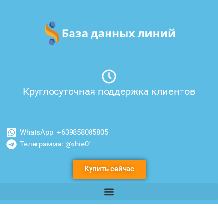
Перейти
к
содержимому
Круглосуточная поддержка клиентов
WhatsApp: +639858085805
Телеграмма: @xhie01
Купить сейчас