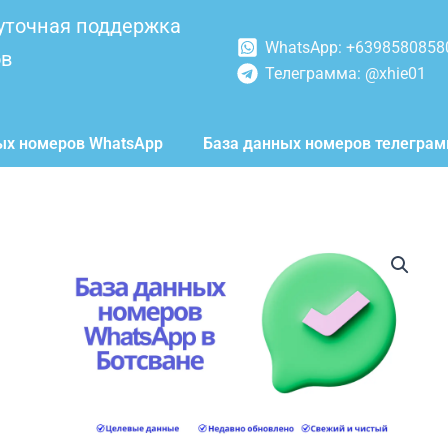
уточная поддержка
WhatsApp: +6398580858
ов
Телеграмма: @xhie01
ых номеров WhatsApp
База данных номеров телегра