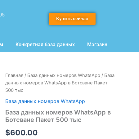
05
Купить сейчас
мм
Конкретная база данных
Магазин
Количество
Главная
/
База данных номеров WhatsApp
/ База
товара
данных номеров WhatsApp в Ботсване Пакет
База
500 тыс
данных
номеров
База данных номеров WhatsApp
WhatsApp
База данных номеров WhatsApp в
в
Ботсване
Ботсване Пакет 500 тыс
Пакет
500
$
600.00
тыс